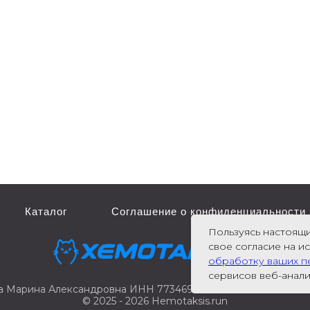
Каталог
Соглашение о конфиденциальности
Пользуясь настоящи
свое согласие на и
обработку ваших п
сервисов веб-анали
а Марина Александровна ИНН
773469028351 ОГРНИП 32577
©
2025 - 2026 Hemotaksis.run