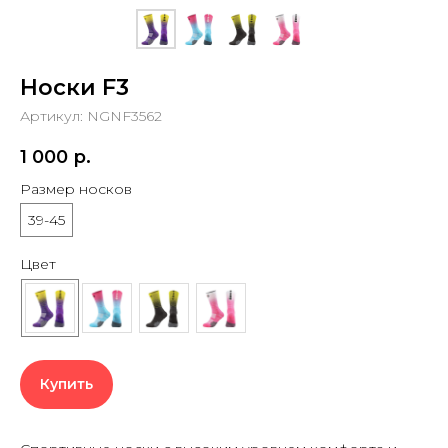
Носки F3
Артикул:
NGNF3562
1 000
р.
Размер носков
39-45
Цвет
Купить