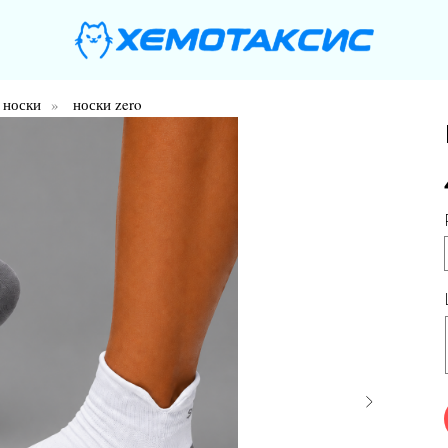
носки
»
носки zero