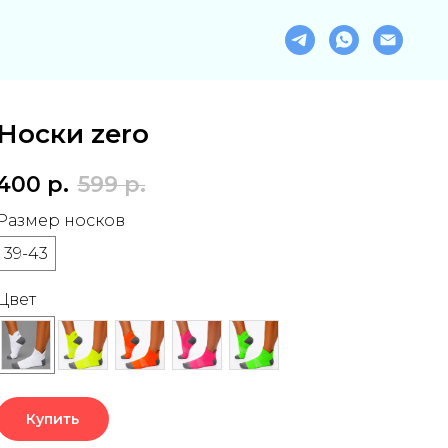
Носки zero
400
р.
599
р.
Размер носков
39-43
Цвет
Купить