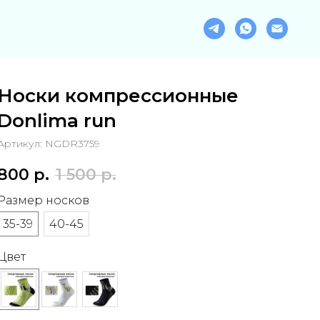
Носки компрессионные
Donlima run
Артикул:
NGDR3759
800
р.
1 500
р.
Размер носков
35-39
40-45
Цвет