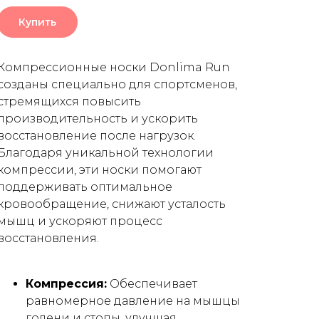
Купить
Компрессионные носки Donlima Run
созданы специально для спортсменов,
стремящихся повысить
производительность и ускорить
восстановление после нагрузок.
Благодаря уникальной технологии
компрессии, эти носки помогают
поддерживать оптимальное
кровообращение, снижают усталость
мышц и ускоряют процесс
восстановления.
Компрессия:
Обеспечивает
равномерное давление на мышцы
голени и стопы, улучшая