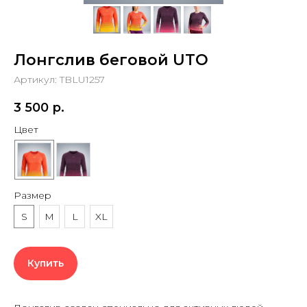
Лонгслив беговой UTO
Артикул:
TBLU1257
3 500
р.
Цвет
Размер
S
M
L
XL
Купить